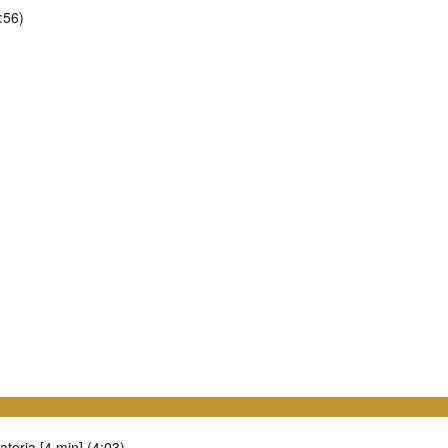
:56)
atoria [4 min] (4:03)