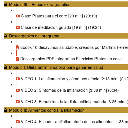
Módulo III – Bonus extra gratuitos
Clase Pilates para el core [29 min] (29:19)
Clase de meditación guiada [19 min] (19:24)
Descargables del programa
Ebook 10 desayunos saludable, creados por Martina Ferre
Descargables PDF Infografías Ejercicios Pilates en casa
Módulo I: Dieta antiinflamatoria para ganar en salud
VIDEO 1: La inflamación y cómo nos afecta [2:18 min] (2:1
VIDEO 2: Síntomas de la inflamación [3:36 min] (3:34)
VIDEO 3: Beneficios de la dieta antiinflamatoria [3:26 min] 
Módulo II: Alimentos contra la inflamación
VIDEO 4: El poder antiinflamatorio de los alimentos [1:38 m