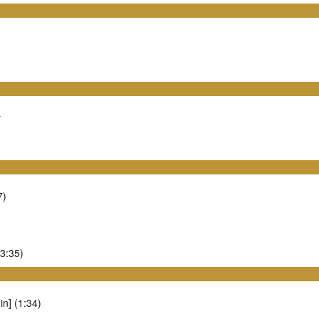
r
7)
(3:35)
in] (1:34)