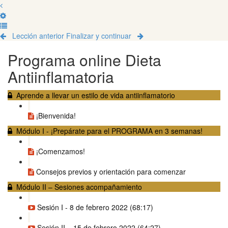
Lección anterior
Finalizar y continuar
Programa online Dieta
Antiinflamatoria
Aprende a llevar un estilo de vida antiinflamatorio
¡Bienvenida!
Módulo I - ¡Prepárate para el PROGRAMA en 3 semanas!
¡Comenzamos!
Consejos previos y orientación para comenzar
Módulo II – Sesiones acompañamiento
Sesión I - 8 de febrero 2022 (68:17)
Sesión II – 15 de febrero 2022 (64:27)