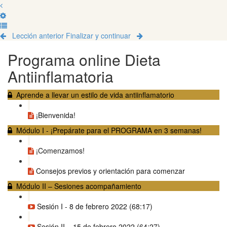
Lección anterior
Finalizar y continuar
Programa online Dieta
Antiinflamatoria
Aprende a llevar un estilo de vida antiinflamatorio
¡Bienvenida!
Módulo I - ¡Prepárate para el PROGRAMA en 3 semanas!
¡Comenzamos!
Consejos previos y orientación para comenzar
Módulo II – Sesiones acompañamiento
Sesión I - 8 de febrero 2022 (68:17)
Sesión II – 15 de febrero 2022 (64:27)