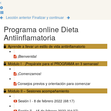
Lección anterior
Finalizar y continuar
Programa online Dieta
Antiinflamatoria
Aprende a llevar un estilo de vida antiinflamatorio
¡Bienvenida!
Módulo I - ¡Prepárate para el PROGRAMA en 3 semanas!
¡Comenzamos!
Consejos previos y orientación para comenzar
Módulo II – Sesiones acompañamiento
Sesión I - 8 de febrero 2022 (68:17)
Sesión II – 15 de febrero 2022 (64:27)