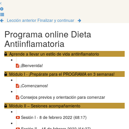
Lección anterior
Finalizar y continuar
Programa online Dieta
Antiinflamatoria
Aprende a llevar un estilo de vida antiinflamatorio
¡Bienvenida!
Módulo I - ¡Prepárate para el PROGRAMA en 3 semanas!
¡Comenzamos!
Consejos previos y orientación para comenzar
Módulo II – Sesiones acompañamiento
Sesión I - 8 de febrero 2022 (68:17)
Sesión II – 15 de febrero 2022 (64:27)