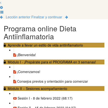
Lección anterior
Finalizar y continuar
Programa online Dieta
Antiinflamatoria
Aprende a llevar un estilo de vida antiinflamatorio
¡Bienvenida!
Módulo I - ¡Prepárate para el PROGRAMA en 3 semanas!
¡Comenzamos!
Consejos previos y orientación para comenzar
Módulo II – Sesiones acompañamiento
Sesión I - 8 de febrero 2022 (68:17)
Sesión II – 15 de febrero 2022 (64:27)