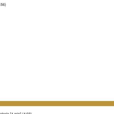
:56)
atoria [4 min] (4:03)