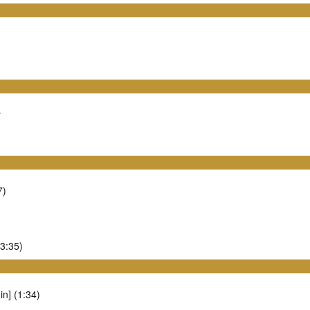
r
7)
(3:35)
in] (1:34)