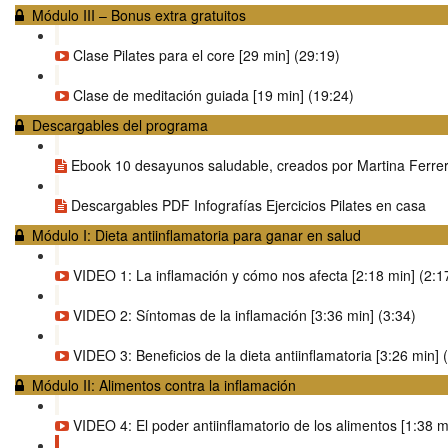
Módulo III – Bonus extra gratuitos
Clase Pilates para el core [29 min] (29:19)
Clase de meditación guiada [19 min] (19:24)
Descargables del programa
Ebook 10 desayunos saludable, creados por Martina Ferre
Descargables PDF Infografías Ejercicios Pilates en casa
Módulo I: Dieta antiinflamatoria para ganar en salud
VIDEO 1: La inflamación y cómo nos afecta [2:18 min] (2:1
VIDEO 2: Síntomas de la inflamación [3:36 min] (3:34)
VIDEO 3: Beneficios de la dieta antiinflamatoria [3:26 min] 
Módulo II: Alimentos contra la inflamación
VIDEO 4: El poder antiinflamatorio de los alimentos [1:38 m