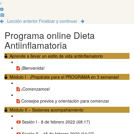
Lección anterior
Finalizar y continuar
Programa online Dieta
Antiinflamatoria
Aprende a llevar un estilo de vida antiinflamatorio
¡Bienvenida!
Módulo I - ¡Prepárate para el PROGRAMA en 3 semanas!
¡Comenzamos!
Consejos previos y orientación para comenzar
Módulo II – Sesiones acompañamiento
Sesión I - 8 de febrero 2022 (68:17)
Sesión II – 15 de febrero 2022 (64:27)