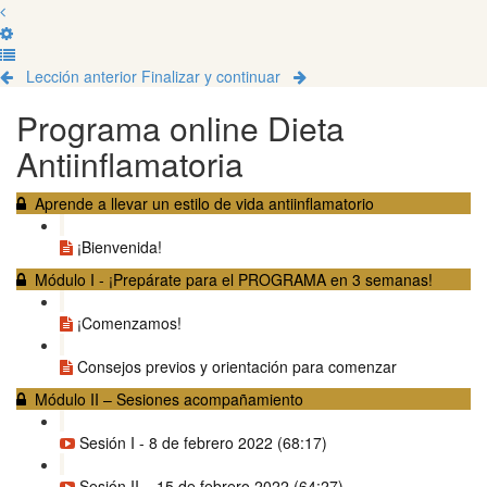
Lección anterior
Finalizar y continuar
Programa online Dieta
Antiinflamatoria
Aprende a llevar un estilo de vida antiinflamatorio
¡Bienvenida!
Módulo I - ¡Prepárate para el PROGRAMA en 3 semanas!
¡Comenzamos!
Consejos previos y orientación para comenzar
Módulo II – Sesiones acompañamiento
Sesión I - 8 de febrero 2022 (68:17)
Sesión II – 15 de febrero 2022 (64:27)