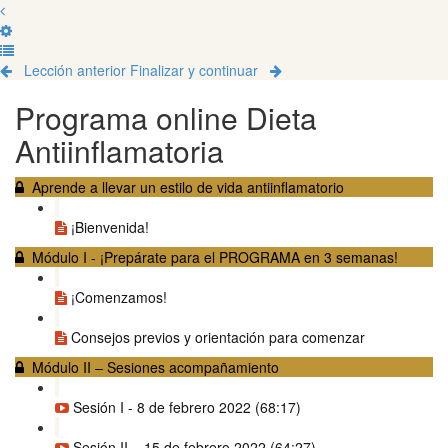
Lección anterior
Finalizar y continuar
Programa online Dieta
Antiinflamatoria
Aprende a llevar un estilo de vida antiinflamatorio
¡Bienvenida!
Módulo I - ¡Prepárate para el PROGRAMA en 3 semanas!
¡Comenzamos!
Consejos previos y orientación para comenzar
Módulo II – Sesiones acompañamiento
Sesión I - 8 de febrero 2022 (68:17)
Sesión II – 15 de febrero 2022 (64:27)