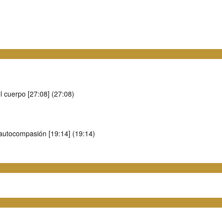
el cuerpo [27:08] (27:08)
 autocompasión [19:14] (19:14)