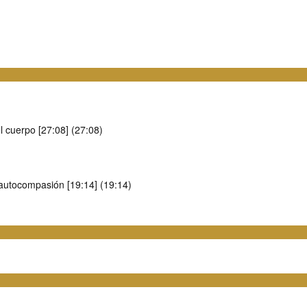
el cuerpo [27:08] (27:08)
 autocompasión [19:14] (19:14)