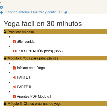
Lección anterior
Finalizar y continuar
Yoga fácil en 30 minutos
Practicar en casa
¡Bienvenida!
PRESENTACIÓN [3:28] (3:27)
Módulo I: Yoga para principiantes
Iníciate en el Yoga
PARTE I
PARTE II
Apuntes PDF Módulo I
Módulo II: Clases prácticas de yoga