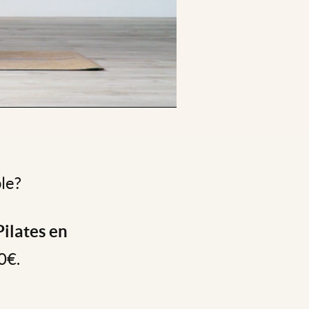
le?
Pilates en
0€.