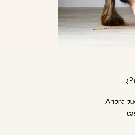
¿P
Ahora pue
ca