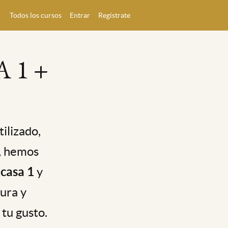
Todos los cursos
Entrar
Regístrate
 1 +
ilizado,
o, hemos
 casa 1
y
gura y
tu gusto.