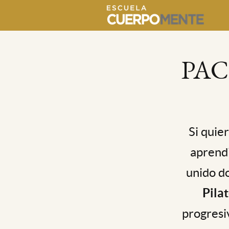
PAC
Si quie
aprendi
unido do
Pila
progresi